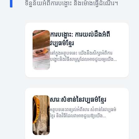
ទិន្នន័យអំពីការបង្ហោះ និងម៉ោងធ្វើដំណើរ។
ការបង្ហោះ: ការយល់ដឹងអំពី
វប្បធម៌ខ្មែរ
នៅក្នុងអត្ថបទនេះ យើងនឹងសិក្សាអំពីការ
បង្ហោះនិងវិធីសាស្ត្រដែលអាចជួយឲ្យយើង
យល់ដឹងអំពីវប្បធម៌ខ្មែរ។
សារៈសំខាន់នៃវប្បធម៌ខ្មែរ
អត្ថបទនេះពន្យល់អំពីសារៈសំខាន់នៃវប្បធម៌
ខ្មែរ និងវិធីដែលវាអាចជួយឱ្យយើង
អភិវឌ្ឍន៍បូករួមជាតិនិងសង្គម។