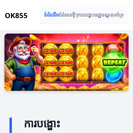
OK855
ទំព័រដើម
ព័ត៌មានថ្មីៗ
ការបង្ហោះ
មជ្ឈមណ្ឌលគាំទ្រ
ការបង្ហោះ