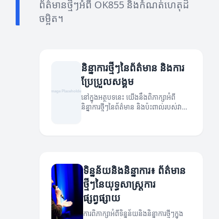
ព័ត៌មានថ្មីៗអំពី OK855 និងកំណត់ហេតុដ៏
ចម្អិត។
និន្នាការថ្មីៗនៃព័ត៌មាន និងការ
ប្រែប្រួលសង្គម
នៅក្នុងអត្ថបទនេះ យើងនឹងពិភាក្សាអំពី
និន្នាការថ្មីៗនៃព័ត៌មាន និងប៉ះពាល់របស់វា
ទៅលើសង្គម។
ទិន្នន័យនិងនិន្នាការ៖ ព័ត៌មាន
ថ្មីៗនៃយុទ្ធសាស្រ្តការ
ផ្សព្វផ្សាយ
ការពិភាក្សា​អំពី​ទិន្នន័យ​និង​និន្នាការ​ថ្មីៗ​ក្នុង​