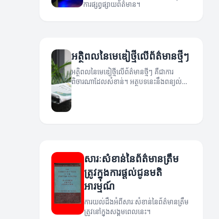
ការផ្សព្វផ្សាយ​ព័ត៌មាន។
អត្ថិពលនៃមេឌៀថ្មីលើព័ត៌មានថ្មីៗ
អត្ថិពលនៃមេឌៀថ្មីលើព័ត៌មានថ្មីៗ គឺជាការ
ពិចារណាដែលសំខាន់។ អត្ថបទនេះនឹងពន្យល់
ពីរបៀបដែលមេឌៀថ្មីនាំឲ្យមានការផ្លាស់ប្តូរនៅក្នុង
វិស័យព័ត៌មាន។
សារៈសំខាន់នៃព័ត៌មានត្រឹម
ត្រូវក្នុងការផ្តល់ជូនមតិ
អារម្មណ៍
ការយល់ដឹងអំពីសារៈសំខាន់នៃព័ត៌មានត្រឹម
ត្រូវនៅក្នុងសង្គមពេលនេះ។