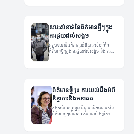
សារៈសំខាន់នៃព័ត៌មានថ្មីៗក្នុង
ការជួយដល់សង្គម
អត្ថបទនេះនឹងពិភាក្សាអំពីសារៈសំខាន់នៃ
ព័ត៌មានថ្មីៗក្នុងការជួយដល់សង្គម និងការ
អភិវឌ្ឍន៍សង្គម។
ព័ត៌មានថ្មីៗ៖ ការយល់ដឹងអំពី
និន្នាការនិងអនាគត
ក្នុងសម័យបច្ចុប្បន្ន និន្នាការនិងអនាគតនៃ
ព័ត៌មានថ្មីៗមានសារៈសំខាន់យ៉ាងខ្លាំង។