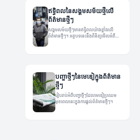
ឥទ្ធិពលនៃសង្គមសម័យថ្មីលើ
ព័ត៌មានថ្មីៗ
សង្គមសម័យថ្មីៗមានឥទ្ធិពលយ៉ាងខ្លាំងលើ
ព័ត៌មានថ្មីៗ។ អត្ថបទនេះនឹងពិនិត្យមើលអំពី
វិធានការនិងអ្វីដែលត្រូវបានបង្កើតឡើង។
បញ្ហាថ្មីៗនៃមេឌៀក្នុងព័ត៌មាន
ថ្មីៗ
រៀបរាប់អំពីបញ្ហាថ្មីៗដែលមេឌៀប្រឈម
មុខពេលនេះក្នុងការផ្តល់ព័ត៌មានថ្មីៗ។